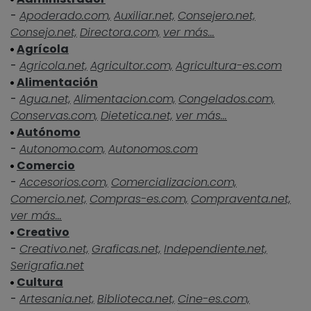
-
Apoderado.com,
Auxiliar.net,
Consejero.net,
Consejo.net,
Directora.com,
ver más...
Agrícola
-
Agricola.net,
Agricultor.com,
Agricultura-es.com
Alimentación
-
Agua.net,
Alimentacion.com,
Congelados.com,
Conservas.com,
Dietetica.net,
ver más...
Autónomo
-
Autonomo.com,
Autonomos.com
Comercio
-
Accesorios.com,
Comercializacion.com,
Comercio.net,
Compras-es.com,
Compraventa.net,
ver más...
Creativo
-
Creativo.net,
Graficas.net,
Independiente.net,
Serigrafia.net
Cultura
-
Artesania.net,
Biblioteca.net,
Cine-es.com,