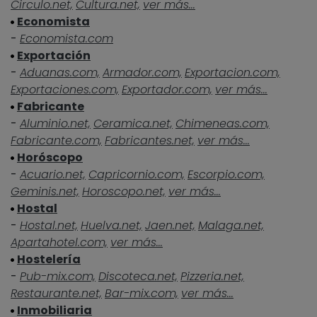
Circulo.net,
Cultura.net,
ver más...
Economista
-
Economista.com
Exportación
-
Aduanas.com,
Armador.com,
Exportacion.com,
Exportaciones.com,
Exportador.com,
ver más...
Fabricante
-
Aluminio.net,
Ceramica.net,
Chimeneas.com,
Fabricante.com,
Fabricantes.net,
ver más...
Horóscopo
-
Acuario.net,
Capricornio.com,
Escorpio.com,
Geminis.net,
Horoscopo.net,
ver más...
Hostal
-
Hostal.net,
Huelva.net,
Jaen.net,
Malaga.net,
Apartahotel.com,
ver más...
Hostelería
-
Pub-mix.com,
Discoteca.net,
Pizzeria.net,
Restaurante.net,
Bar-mix.com,
ver más...
Inmobiliaria