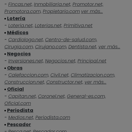
-
Fincas.net,
Inmobiliaria.net,
Promotor.net,
Promotora.com,
Propietario.com
ver más...
Lotería
-
Loteria.net,
Loterias.net,
Primitiva.net
Médicos
-
Cardiologo.net,
Centro-de-salud.com,
Cirugia.com,
Cirujano.com,
Dentista.net,
ver más...
Negocios
-
Inversiones.net,
Negocios.net,
Principal.net
Obras
-
Calefaccion.com,
Civil.net,
Climatizacion.com,
Construccion.net,
Constructor.net,
ver más...
Oficial
-
Capitan.net,
Coronel.net,
General-es.com,
Oficial.com
Periodista
-
Medios.net,
Periodista.com
Pescador
-
Pesca.net,
Pescador.com