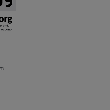
 premium
 español
om,
,